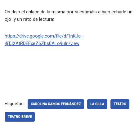
Os dejo el enlace de la misma por si estimáis a bien echarle un
ojo y un rato de lectura:
https://drive.google.com/file/d/1nKJe-
4jTJXAtRDEExeZ6Zbs0ALo9uIrl/view
Etiquetas:
CAROLINA RAMOS FERNÁNDEZ
LA SILLA
TEATRO
TEATRO BREVE